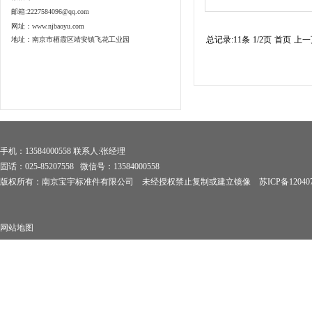
邮箱:2227584096@qq.com
网址：www.njbaoyu.com
总记录:11条
1/2页
首页
上一
地址：南京市栖霞区靖安镇飞花工业园
手机：13584000558 联系人:张经理
固话：025-85207558 微信号：13584000558
版权所有：南京宝宇标准件有限公司 未经授权禁止复制或建立镜像
苏ICP备12040
网站地图