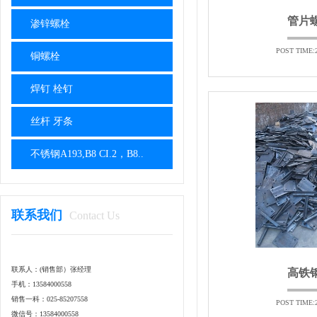
管片
渗锌螺栓
POST TIME:2
铜螺栓
焊钉 栓钉
丝杆 牙条
不锈钢A193,B8 CI.2，B8..
联系我们
Contact Us
联系人：(销售部）张经理
高铁
手机：13584000558
销售一科：025-85207558
POST TIME:2
微信号：13584000558