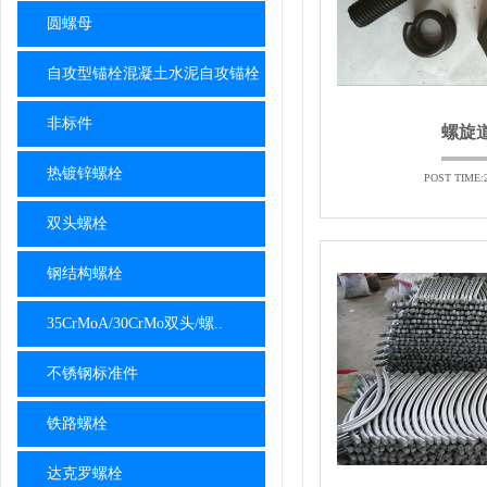
圆螺母
自攻型锚栓混凝土水泥自攻锚栓
非标件
螺旋
热镀锌螺栓
POST TIME:2
双头螺栓
钢结构螺栓
35CrMoA/30CrMo双头/螺..
不锈钢标准件
铁路螺栓
达克罗螺栓