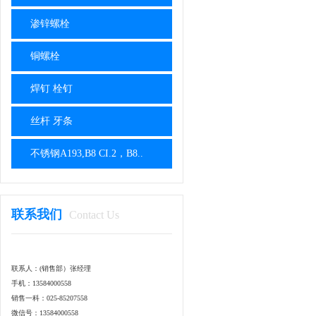
渗锌螺栓
铜螺栓
焊钉 栓钉
丝杆 牙条
不锈钢A193,B8 CI.2，B8..
联系我们
Contact Us
联系人：(销售部）张经理
手机：13584000558
销售一科：025-85207558
微信号：13584000558