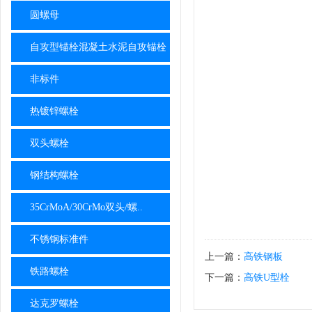
圆螺母
自攻型锚栓混凝土水泥自攻锚栓
非标件
热镀锌螺栓
双头螺栓
钢结构螺栓
35CrMoA/30CrMo双头/螺..
不锈钢标准件
上一篇：
高铁钢板
铁路螺栓
下一篇：
高铁U型栓
达克罗螺栓