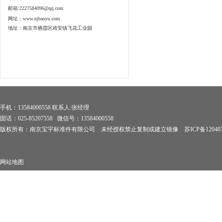
邮箱:2227584096@qq.com
网址：www.njbaoyu.com
地址：南京市栖霞区靖安镇飞花工业园
手机：13584000558 联系人:张经理
固话：025-85207558 微信号：13584000558
版权所有：南京宝宇标准件有限公司 未经授权禁止复制或建立镜像
苏ICP备12040
网站地图