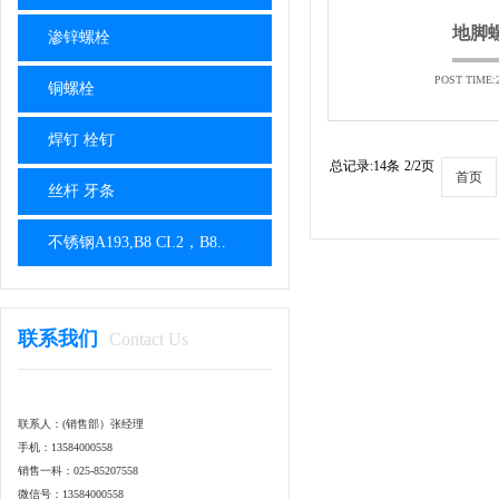
地脚
渗锌螺栓
POST TIME:2
铜螺栓
焊钉 栓钉
总记录:14条
2/2页
首页
丝杆 牙条
不锈钢A193,B8 CI.2，B8..
联系我们
Contact Us
联系人：(销售部）张经理
手机：13584000558
销售一科：025-85207558
微信号：13584000558