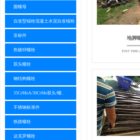
圆螺母
自攻型锚栓混凝土水泥自攻锚栓
非标件
地脚
热镀锌螺栓
POST TIME:2
双头螺栓
钢结构螺栓
35CrMoA/30CrMo双头/螺..
不锈钢标准件
铁路螺栓
达克罗螺栓