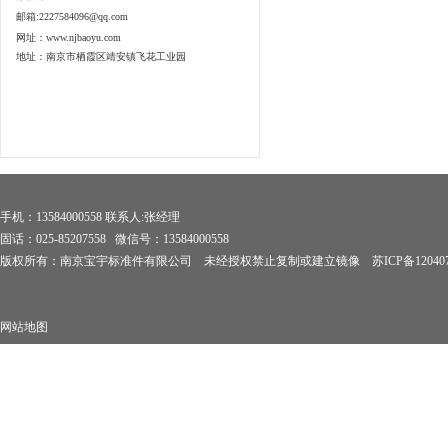
邮箱:2227584096@qq.com
网址：www.njbaoyu.com
地址：南京市栖霞区靖安镇飞花工业园
手机：13584000558 联系人:张经理
固话：025-85207558 微信号：13584000558
版权所有：南京宝宇标准件有限公司 未经授权禁止复制或建立镜像
苏ICP备12040
网站地图