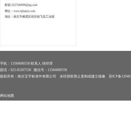
邮箱:2227584096@qq.com
网址：www.njbaoyu.com
地址：南京市栖霞区靖安镇飞花工业园
手机：13584000558 联系人:张经理
固话：025-85207558 微信号：13584000558
版权所有：南京宝宇标准件有限公司 未经授权禁止复制或建立镜像
苏ICP备12040
网站地图