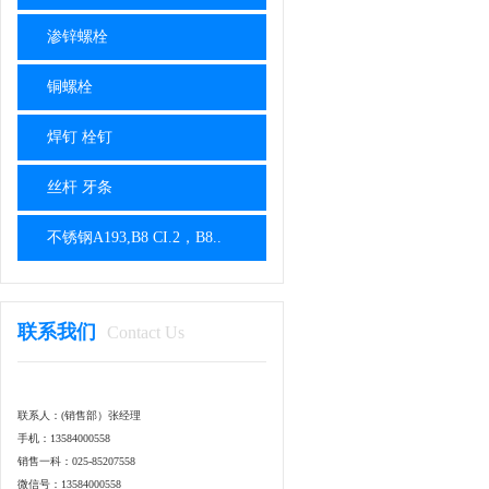
渗锌螺栓
铜螺栓
焊钉 栓钉
丝杆 牙条
不锈钢A193,B8 CI.2，B8..
联系我们
Contact Us
联系人：(销售部）张经理
手机：13584000558
销售一科：025-85207558
微信号：13584000558