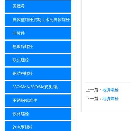
圆螺母
自攻型锚栓混凝土水泥自攻锚栓
非标件
热镀锌螺栓
双头螺栓
钢结构螺栓
35CrMoA/30CrMo双头/螺..
上一篇：
地脚螺栓
下一篇：
地脚螺栓
不锈钢标准件
铁路螺栓
达克罗螺栓