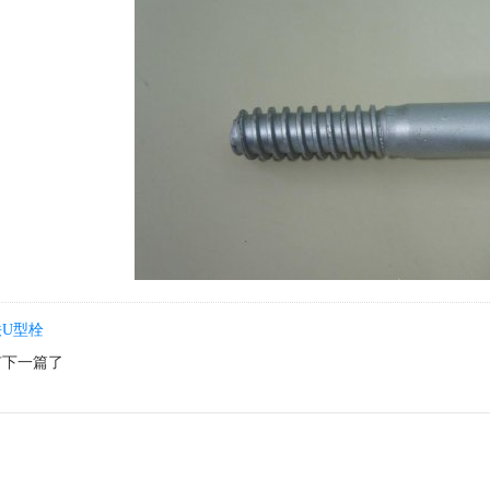
铁U型栓
有下一篇了