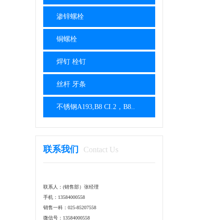
渗锌螺栓
铜螺栓
焊钉 栓钉
丝杆 牙条
不锈钢A193,B8 CI.2，B8..
联系我们
Contact Us
联系人：(销售部）张经理
手机：13584000558
销售一科：025-85207558
微信号：13584000558