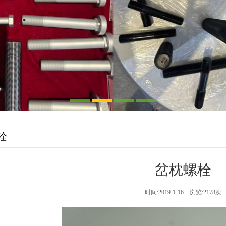
栓
岔枕螺栓
时间:2019-1-16 浏览:
2178
次