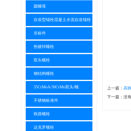
圆螺母
自攻型锚栓混凝土水泥自攻锚栓
非标件
热镀锌螺栓
双头螺栓
钢结构螺栓
35CrMoA/30CrMo双头/螺..
上一篇：
高
下一篇：没
不锈钢标准件
铁路螺栓
达克罗螺栓