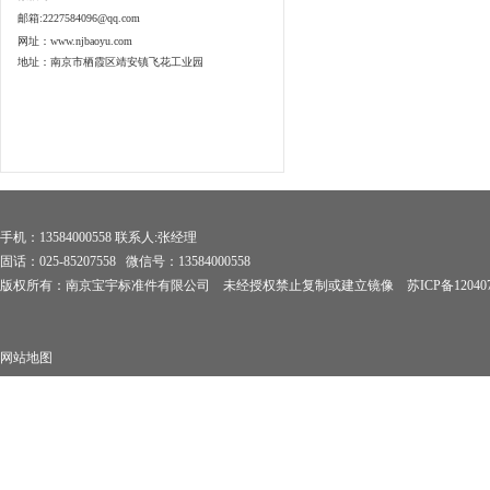
邮箱:2227584096@qq.com
网址：www.njbaoyu.com
地址：南京市栖霞区靖安镇飞花工业园
手机：13584000558 联系人:张经理
固话：025-85207558 微信号：13584000558
版权所有：南京宝宇标准件有限公司 未经授权禁止复制或建立镜像
苏ICP备12040
网站地图