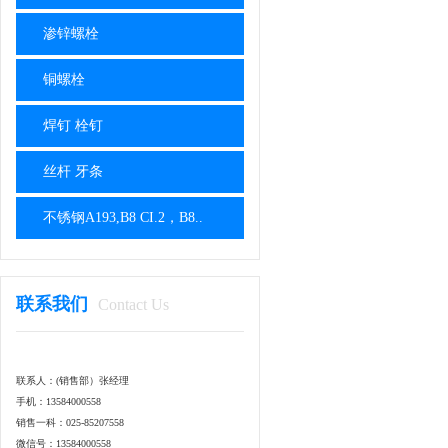
渗锌螺栓
铜螺栓
焊钉 栓钉
丝杆 牙条
不锈钢A193,B8 CI.2，B8..
联系我们
Contact Us
联系人：(销售部）张经理
手机：13584000558
销售一科：025-85207558
微信号：13584000558