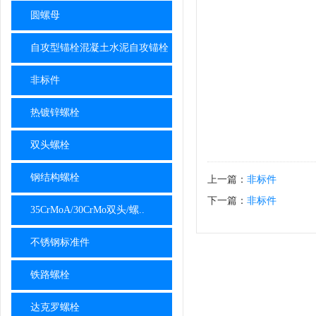
圆螺母
自攻型锚栓混凝土水泥自攻锚栓
非标件
热镀锌螺栓
双头螺栓
钢结构螺栓
上一篇：
非标件
下一篇：
非标件
35CrMoA/30CrMo双头/螺..
不锈钢标准件
铁路螺栓
达克罗螺栓