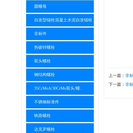
圆螺母
自攻型锚栓混凝土水泥自攻锚栓
非标件
热镀锌螺栓
双头螺栓
钢结构螺栓
上一篇：
非
下一篇：
非
35CrMoA/30CrMo双头/螺..
不锈钢标准件
铁路螺栓
达克罗螺栓