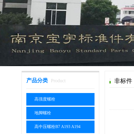
产品分类
非标件
Product
高强度螺栓
地脚螺栓
高中压螺栓B7 A193 A194