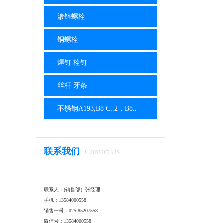
渗锌螺栓
铜螺栓
焊钉 栓钉
丝杆 牙条
不锈钢A193,B8 CI.2，B8..
联系我们
Contact Us
联系人：(销售部）张经理
手机：13584000558
销售一科：025-85207558
微信号：13584000558