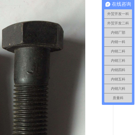
在线咨询
外贸开发一科
外贸开发二科
内销厂部
内销一科
内销二科
内销三科
内销四科
内销五科
内销六科
质量科