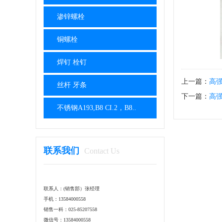
渗锌螺栓
铜螺栓
焊钉 栓钉
上一篇：
高
丝杆 牙条
下一篇：
高
不锈钢A193,B8 CI.2，B8..
联系我们
Contact Us
联系人：(销售部）张经理
手机：13584000558
销售一科：025-85207558
微信号：13584000558