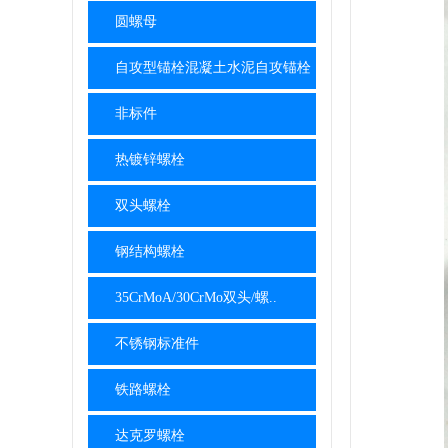
圆螺母
自攻型锚栓混凝土水泥自攻锚栓
非标件
热镀锌螺栓
双头螺栓
钢结构螺栓
35CrMoA/30CrMo双头/螺..
不锈钢标准件
铁路螺栓
达克罗螺栓