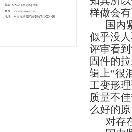
知其所以
邮箱:2227584096@qq.com
样做会有
网址：www.njbaoyu.com
地址：南京市栖霞区靖安镇飞花工业园
国内紧固
似乎没人
评审看到
固件的拉
辑上“很
工变形理
质量不佳
么好的原
对存在