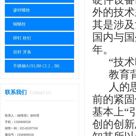
外的技术
渗锌螺栓
其是涉及
铜螺栓
国内与国
焊钉 栓钉
年。
丝杆 牙条
“技术
不锈钢A193,B8 CI.2，B8..
教育背
人的思维
联系我们
Contact Us
前的紧固
基本上“
联系人：(销售部）张经理
创的创新
手机：13584000558
销售一科：025-85207558
微信号：13584000558