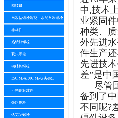
圆螺母
中,技术
业紧固件
自攻型锚栓混凝土水泥自攻锚栓
种类、质
非标件
外先进水
热镀锌螺栓
件生产还
双头螺栓
先进技术
钢结构螺栓
差”是中
35CrMoA/30CrMo双头/螺..
尽管国
不锈钢标准件
备到了中
铁路螺栓
不同呢?
硬件设备
达克罗螺栓